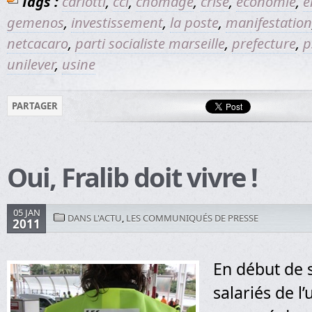
Tags :
carlotti
,
cci
,
chomage
,
crise
,
economie
,
e
gemenos
,
investissement
,
la poste
,
manifestation
netcacaro
,
parti socialiste marseille
,
prefecture
,
p
unilever
,
usine
PARTAGER
Oui, Fralib doit vivre !
05 JAN
DANS L'ACTU
,
LES COMMUNIQUÉS DE PRESSE
2011
En début de 
salariés de l