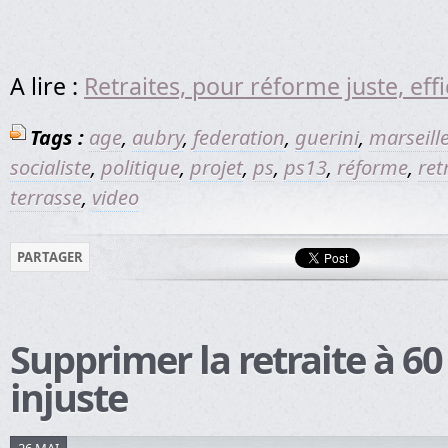
A lire :
Retraites, pour réforme juste, eff
Tags :
age
,
aubry
,
federation
,
guerini
,
marseill
socialiste
,
politique
,
projet
,
ps
,
ps13
,
réforme
,
ret
terrasse
,
video
PARTAGER
Supprimer la retraite à 60 
injuste