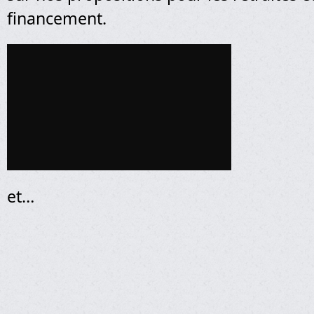
financement.
et…