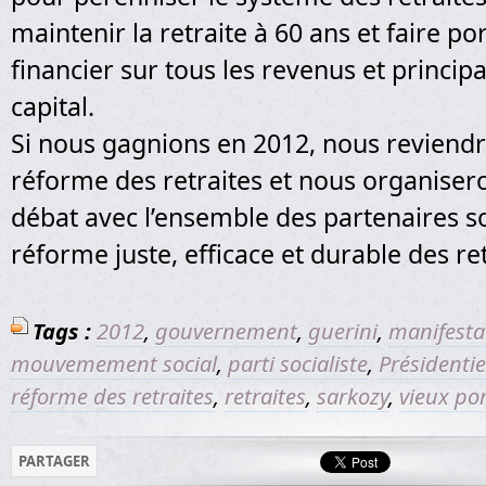
maintenir la retraite à 60 ans et faire port
financier sur tous les revenus et princi
capital.
Si nous gagnions en 2012, nous reviendr
réforme des retraites et nous organiser
débat avec l’ensemble des partenaires s
réforme juste, efficace et durable des ret
Tags :
2012
,
gouvernement
,
guerini
,
manifesta
mouvemement social
,
parti socialiste
,
Présidentie
réforme des retraites
,
retraites
,
sarkozy
,
vieux po
PARTAGER