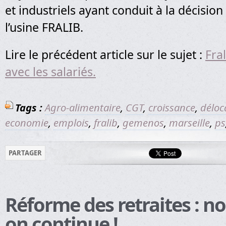
et industriels ayant conduit à la décisio
l’usine FRALIB.
Lire le précédent article sur le sujet :
Fral
avec les salariés.
Tags :
Agro-alimentaire
,
CGT
,
croissance
,
déloc
economie
,
emplois
,
fralib
,
gemenos
,
marseille
,
ps
PARTAGER
Réforme des retraites : n
on continue !