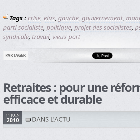
Tags :
crise
,
elus
,
gauche
,
gouvernement
,
mani
parti socialiste
,
politique
,
projet des socialistes
,
p
syndicale
,
travail
,
vieux port
PARTAGER
Retraites : pour une réfor
efficace et durable
11 JUIN
DANS L'ACTU
2010