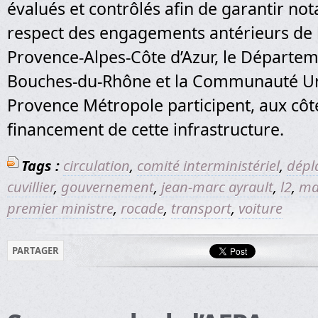
évalués et contrôlés afin de garantir n
respect des engagements antérieurs de l
Provence-Alpes-Côte d’Azur, le Départe
Bouches-du-Rhône et la Communauté Ur
Provence Métropole participent, aux côtés
financement de cette infrastructure.
Tags :
circulation
,
comité interministériel
,
dépl
cuvillier
,
gouvernement
,
jean-marc ayrault
,
l2
,
mar
premier ministre
,
rocade
,
transport
,
voiture
PARTAGER