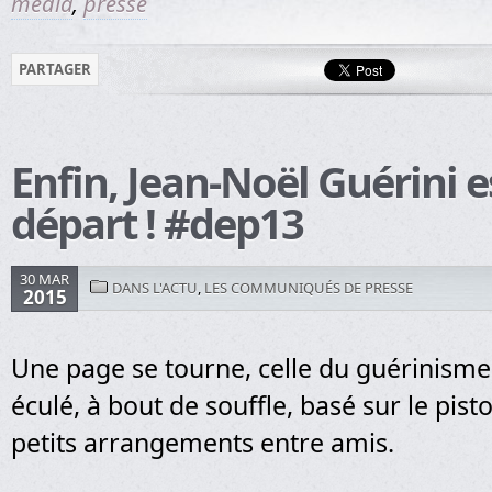
média
,
presse
PARTAGER
Enfin, Jean-Noël Guérini es
départ ! #dep13
30 MAR
DANS L'ACTU
,
LES COMMUNIQUÉS DE PRESSE
2015
Une page se tourne, celle du guérinism
éculé, à bout de souffle, basé sur le pisto
petits arrangements entre amis.