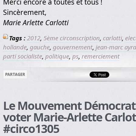
Merci encore à toutes et tous !
Sincèrement,
Marie Arlette Carlotti
Tags :
2012
,
5ème circonscription
,
carlotti
,
elec
hollande
,
gauche
,
gouvernement
,
jean-marc ayra
parti socialiste
,
politique
,
ps
,
remerciement
PARTAGER
Le Mouvement Démocrate
voter Marie-Arlette Carlot
#circo1305