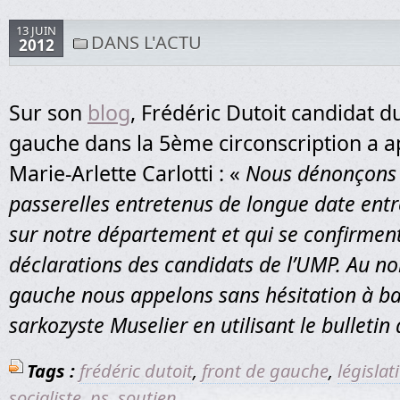
13 JUIN
DANS L'ACTU
2012
Sur son
blog
, Frédéric Dutoit candidat d
gauche dans la 5ème circonscription a a
Marie-Arlette Carlotti : «
Nous dénonçons l
passerelles entretenus de longue date entr
sur notre département et qui se confirment
déclarations des candidats de l’UMP. Au n
gauche nous appelons sans hésitation à ba
sarkozyste Muselier en utilisant le bulletin 
Tags :
frédéric dutoit
,
front de gauche
,
législat
socialiste
,
ps
,
soutien