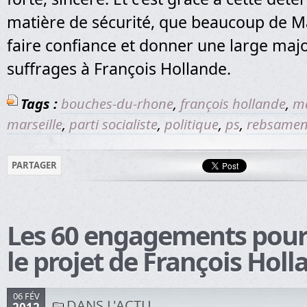
matière de sécurité, que beaucoup de Ma
faire confiance et donner une large majo
suffrages à François Hollande.
Tags :
bouches-du-rhone
,
françois hollande
,
ma
marseille
,
parti socialiste
,
politique
,
ps
,
rebsame
PARTAGER
Les 60 engagements pour 
le projet de François Holl
06 FÉV
DANS L'ACTU