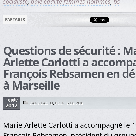
socialiste
,
pole égalité femmes-hommes
,
ps
PARTAGER
Questions de sécurité : Ma
Arlette Carlotti a accom
François Rebsamen en d
à Marseille
13 FÉV
DANS L'ACTU
,
POINTS DE VUE
2012
Marie-Arlette Carlotti a accompagné le 1
François Rebsamen, président du groupe 