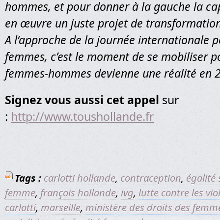
hommes, et pour donner à la gauche la ca
en œuvre un juste projet de transformation
A l’approche de la journée internationale p
femmes, c’est le moment de se mobiliser po
femmes-hommes devienne une réalité en 2
Signez vous aussi cet appel
sur
:
http://www.toushollande.fr
Tags :
carlotti hollande
,
contraception
,
égalité 
femme
,
françois hollande
,
ivg
,
lutte contre les vi
carlotti
,
marseille
,
ministère des droits des femm