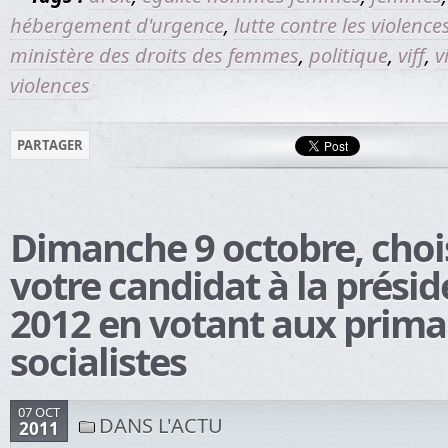
hébergement d'urgence
,
lutte contre les violenc
ministère des droits des femmes
,
politique
,
viff
,
v
violences
PARTAGER
Dimanche 9 octobre, choi
votre candidat à la présid
2012 en votant aux prima
socialistes
07 OCT
DANS L'ACTU
2011