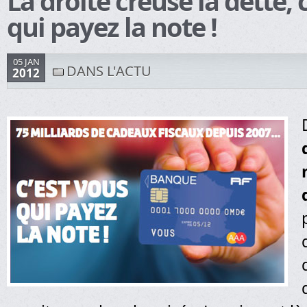
La droite creuse la dette, 
qui payez la note !
05 JAN
DANS L'ACTU
2012