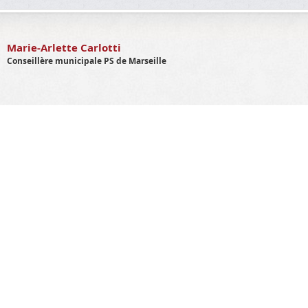
Marie-Arlette Carlotti
Conseillère municipale PS de Marseille