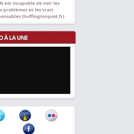
N est incapable de voir les
s problèmes et les vrais
ponsables (huffingtonpost.fr)
O À LA UNE