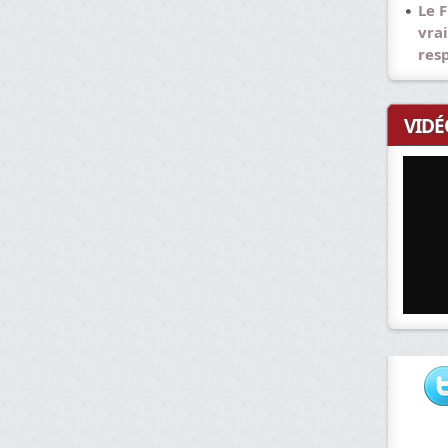
Le F
vrai
res
VIDÉ