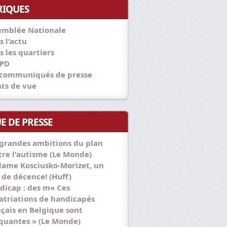
RIQUES
emblée Nationale
s l'actu
s les quartiers
PD
 communiqués de presse
nts de vue
E DE PRESSE
 grandes ambitions du plan
tre l'autisme (Le Monde)
ame Kosciusko-Morizet, un
 de décence! (Huff)
dicap : des m« Ces
atriations de handicapés
nçais en Belgique sont
quantes » (Le Monde)