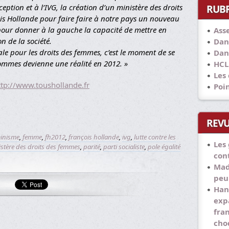
aception et à l’IVG, la création d’un ministère des droits
RUB
ois Hollande pour faire faire à notre pays un nouveau
pour donner à la gauche la capacité de mettre en
Ass
n de la société.
Dan
ale pour les droits des femmes, c’est le moment de se
Dan
ommes devienne une réalité en 2012. »
HCL
Les
ttp://www.toushollande.fr
Poi
REVU
inisme
,
femme
,
fh2012
,
françois hollande
,
ivg
,
lutte contre les
Les
stère des droits des femmes
,
parité
,
parti socialiste
,
pole égalité
con
Mad
peu
Han
exp
fra
cho