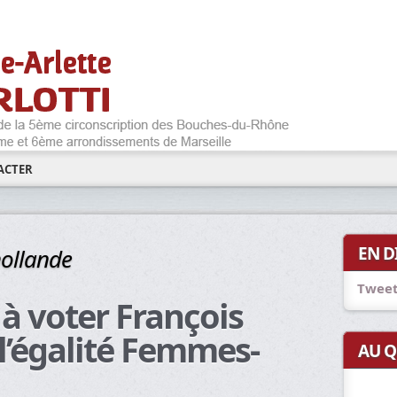
ACTER
EN D
hollande
Tweet
 à voter François
l’égalité Femmes-
AU Q