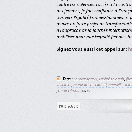
contre les violences, l’accès à la contr
des femmes, je fais confiance à Franç
pas vers l’égalité femmes-hommes, et 
œuvre un juste projet de transformatio
A l’approche de la journée internation
mobiliser pour que l’égalité femmes-h
Signez vous aussi cet appel
sur :
h
Tags :
contraception
,
égalité salariale
,
fém
violences
,
marie-arlette carlotti
,
marseille
,
mini
femmes-hommes
,
ps
PARTAGER