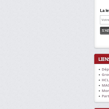
La le
LIEN
Dép
Grou
HCL
MAC
Mon
Part