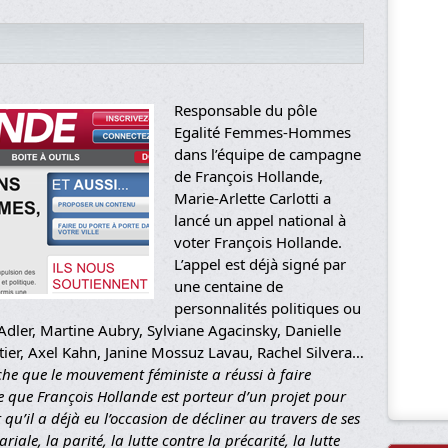
Responsable du pôle
Egalité Femmes-Hommes
dans l’équipe de campagne
de François Hollande,
Marie-Arlette Carlotti a
lancé un appel national à
voter François Hollande.
L’appel est déjà signé par
une centaine de
personnalités politiques ou
 Adler, Martine Aubry, Sylviane Agacinsky, Danielle
tier, Axel Kahn, Janine Mossuz Lavau, Rachel Silvera…
che que le mouvement féministe a réussi à faire
e que François Hollande est porteur d’un projet pour
t qu’il a déjà eu l’occasion de décliner au travers de ses
iale, la parité, la lutte contre la précarité, la lutte