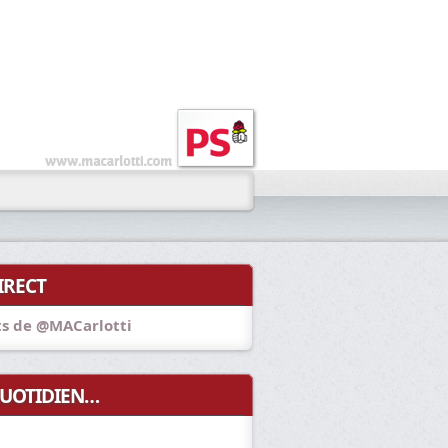
IRECT
s de @MACarlotti
UOTIDIEN…