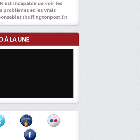
N est incapable de voir les
s problèmes et les vrais
ponsables (huffingtonpost.fr)
O À LA UNE