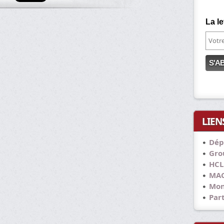
La le
LIEN
Dép
Grou
HCL
MAC
Mon
Part