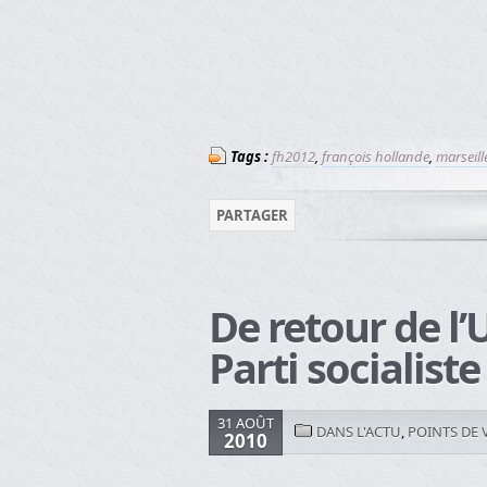
Tags :
fh2012
,
françois hollande
,
marseill
PARTAGER
De retour de l’
Parti socialiste 
31 AOÛT
DANS L'ACTU
,
POINTS DE 
2010