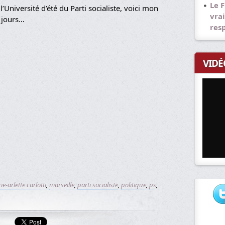
Le F
’Université d’été du Parti socialiste, voici mon
vrai
s jours…
res
VIDÉ
e-arlette carlotti
,
marseille
,
parti socialiste
,
politique
,
ps
,