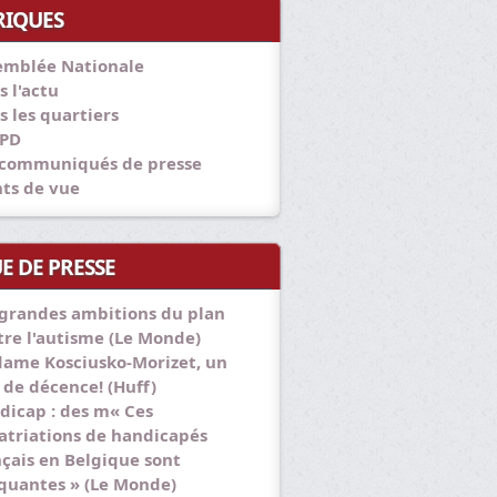
RIQUES
emblée Nationale
s l'actu
s les quartiers
PD
 communiqués de presse
nts de vue
E DE PRESSE
 grandes ambitions du plan
tre l'autisme (Le Monde)
ame Kosciusko-Morizet, un
 de décence! (Huff)
dicap : des m« Ces
atriations de handicapés
nçais en Belgique sont
quantes » (Le Monde)