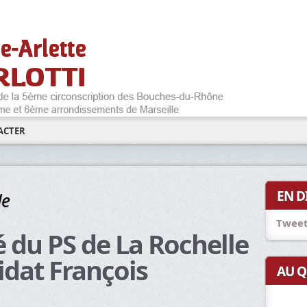
ACTER
EN D
le
Tweet
é du PS de La Rochelle
idat François
AU Q