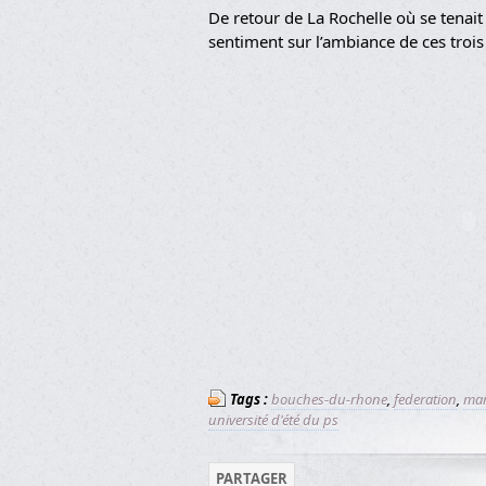
De retour de La Rochelle où se tenait l
sentiment sur l’ambiance de ces troi
Tags :
bouches-du-rhone
,
federation
,
mari
université d'été du ps
PARTAGER