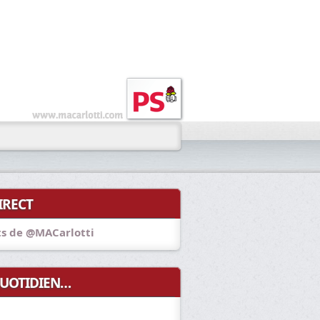
IRECT
s de @MACarlotti
UOTIDIEN…