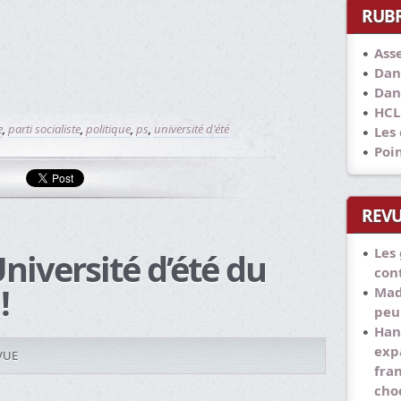
RUB
Ass
Dan
Dan
HCL
e
,
parti socialiste
,
politique
,
ps
,
université d'été
Les
Poi
REVU
Les
Université d’été du
con
!
Mad
peu
Han
exp
VUE
fra
cho