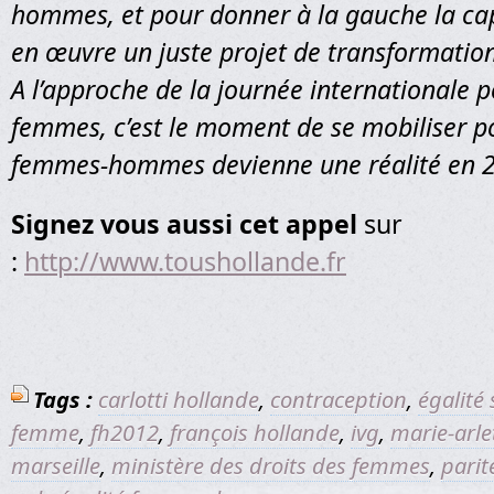
hommes, et pour donner à la gauche la ca
en œuvre un juste projet de transformation
A l’approche de la journée internationale p
femmes, c’est le moment de se mobiliser po
femmes-hommes devienne une réalité en 2
Signez vous aussi cet appel
sur
:
http://www.toushollande.fr
Tags :
carlotti hollande
,
contraception
,
égalité 
femme
,
fh2012
,
françois hollande
,
ivg
,
marie-arlet
marseille
,
ministère des droits des femmes
,
parit