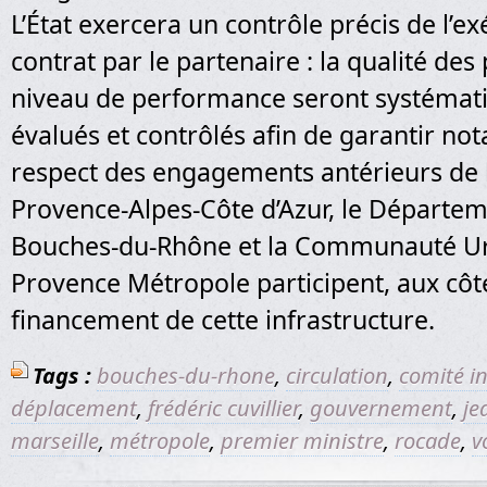
L’État exercera un contrôle précis de l’e
contrat par le partenaire : la qualité des 
niveau de performance seront systéma
évalués et contrôlés afin de garantir n
respect des engagements antérieurs de l
Provence-Alpes-Côte d’Azur, le Départe
Bouches-du-Rhône et la Communauté Ur
Provence Métropole participent, aux côtés
financement de cette infrastructure.
Tags :
bouches-du-rhone
,
circulation
,
comité in
déplacement
,
frédéric cuvillier
,
gouvernement
,
je
marseille
,
métropole
,
premier ministre
,
rocade
,
v