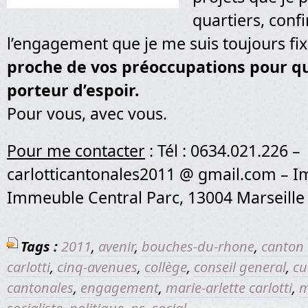
quartiers, conf
l’engagement que je me suis toujours fix
proche de vos préoccupations pour que
porteur d’espoir.
Pour vous, avec vous.
Pour me contacter
: Tél : 0634.021.226 –
carlotticantonales2011 @ gmail.com – Im
Immeuble Central Parc, 13004 Marseille
Tags :
2011
,
avenir
,
bouches-du-rhone
,
canton 
carlotti
,
cinq-avenues
,
collège
,
conseil general
,
cu
cantonales
,
engagement
,
marie-arlette carlotti
,
m