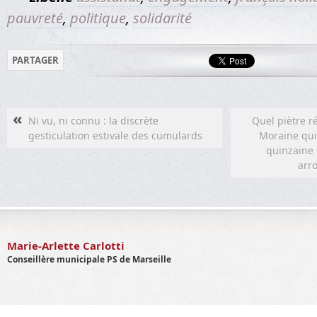
pauvreté
,
politique
,
solidarité
PARTAGER
«
Ni vu, ni connu : la discrète
Quel piètre r
gesticulation estivale des cumulards
Moraine qui 
quinzaine
arr
Marie-Arlette Carlotti
Conseillère municipale PS de Marseille