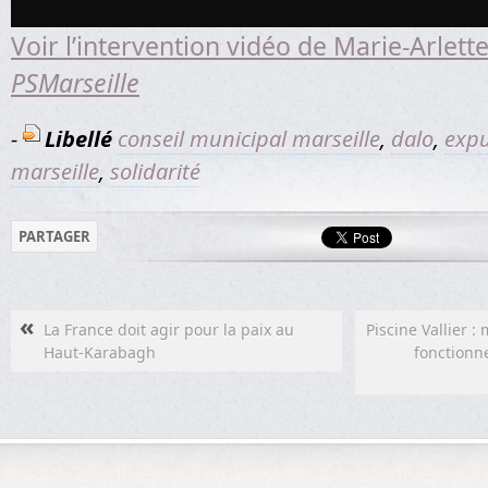
Voir l’intervention vidéo de Marie-Arlette
PSMarseille
-
Libellé
conseil municipal marseille
,
dalo
,
expu
marseille
,
solidarité
PARTAGER
«
La France doit agir pour la paix au
Piscine Vallier 
Haut-Karabagh
fonctionn