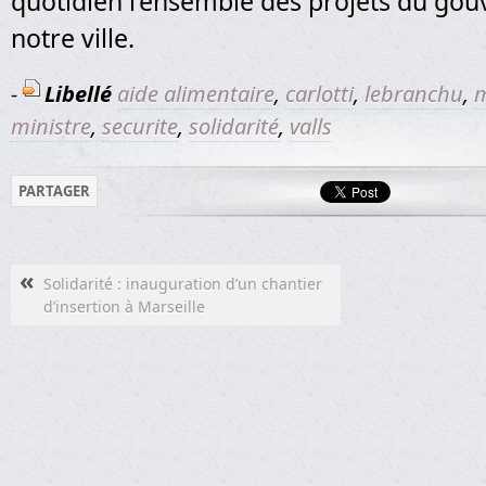
quotidien l’ensemble des projets du go
notre ville.
-
Libellé
aide alimentaire
,
carlotti
,
lebranchu
,
m
ministre
,
securite
,
solidarité
,
valls
PARTAGER
«
Solidarité : inauguration d’un chantier
d’insertion à Marseille