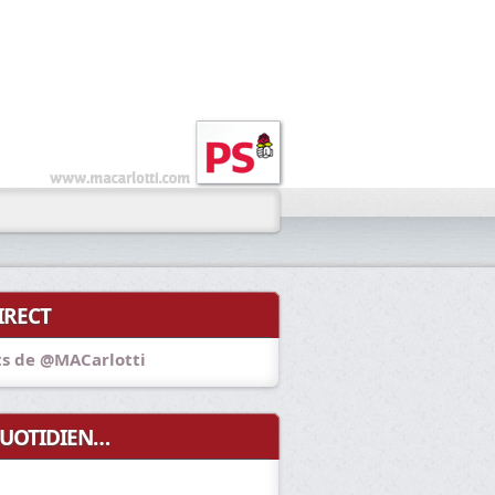
IRECT
s de @MACarlotti
UOTIDIEN…