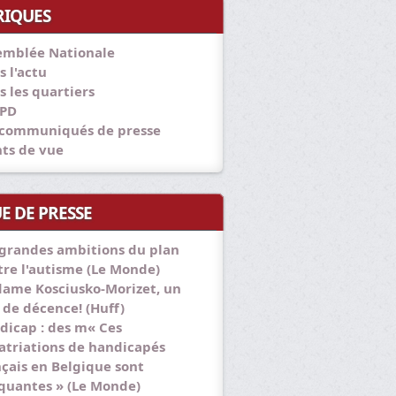
RIQUES
emblée Nationale
s l'actu
s les quartiers
PD
 communiqués de presse
nts de vue
E DE PRESSE
 grandes ambitions du plan
tre l'autisme (Le Monde)
ame Kosciusko-Morizet, un
 de décence! (Huff)
dicap : des m« Ces
atriations de handicapés
nçais en Belgique sont
quantes » (Le Monde)