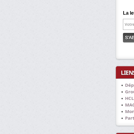
La le
LIEN
Dép
Grou
HCL
MAC
Mon
Part