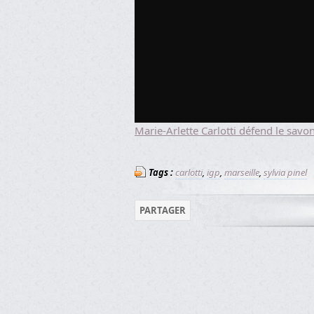
Marie-Arlette Carlotti défend le sav
Tags :
carlotti
,
igp
,
marseille
,
sylvia pinel
PARTAGER