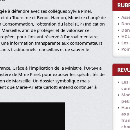
RUB
agée à défendre avec ses collègues Sylvia Pinel,
Ass
e et du Tourisme et Benoit Hamon, Ministre chargé de
Dan
 la Consommation, l’obtention du label IGP (Indication
Dan
arseille, afin de protéger et de valoriser ce
HCL
uropéen, pour l’instant réservé à l’agroalimentaire,
Les
r une information transparente aux consommateurs
Poi
ants traditionnels marseillais et de sauver le
ance. Grâce à l’implication de la Ministre, l’UPSM a
REVU
stère de Mme Pinel, pour exposer les spécificités de
avon de Marseille. Un dossier symbolique mais
Les
 que Marie-Arlette Carlotti entend continuer à
con
Mad
peu
Han
exp
fra
cho