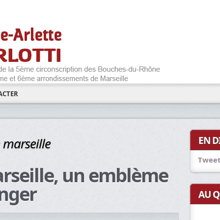
ACTER
EN D
 marseille
Tweet
rseille, un emblème
nger
AU Q