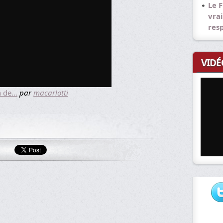
Le F
vrai
res
VIDÉ
on de…
par
macarlotti