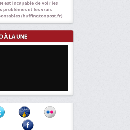
N est incapable de voir les
s problèmes et les vrais
ponsables (huffingtonpost.fr)
O À LA UNE