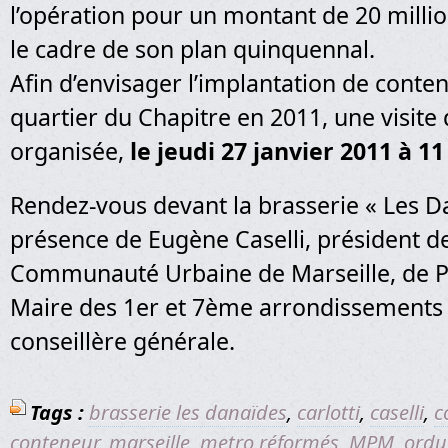
l’opération pour un montant de 20 millio
le cadre de son plan quinquennal.
Afin d’envisager l’implantation de conte
quartier du Chapitre en 2011, une visite 
organisée,
le jeudi 27 janvier 2011 à 1
Rendez-vous devant la brasserie « Les D
présence de Eugène Caselli, président de
Communauté Urbaine de Marseille, de P
Maire des 1er et 7ème arrondissements 
conseillère générale.
Tags :
brasserie les danaïdes
,
carlotti
,
caselli
,
c
conteneur
,
marseille
,
metro réformés
,
MPM
,
ordu