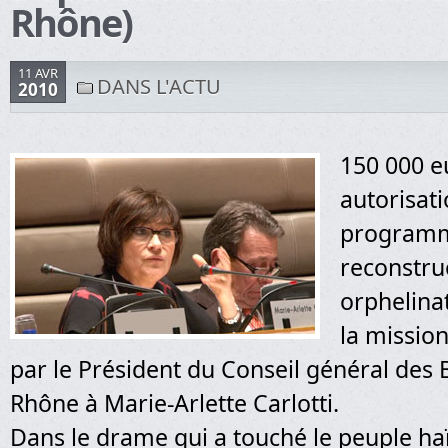
Rhône)
11 AVR
DANS L'ACTU
2010
150 000 e
autorisat
programm
reconstru
orphelinat
la mission
par le Président du Conseil général des
Rhône à Marie-Arlette Carlotti.
Dans le drame qui a touché le peuple haï