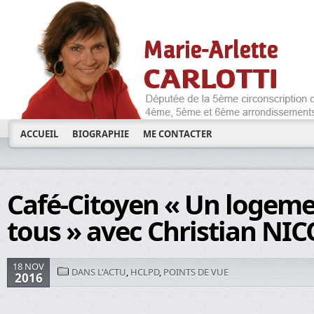
ACCUEIL
BIOGRAPHIE
ME CONTACTER
Café-Citoyen « Un logem
tous » avec Christian NIC
18 NOV
DANS L'ACTU
,
HCLPD
,
POINTS DE VUE
2016