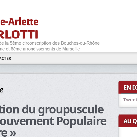
ACTER
EN D
e
Tweet
ution du groupuscule
Mouvement Populaire
AU Q
e »