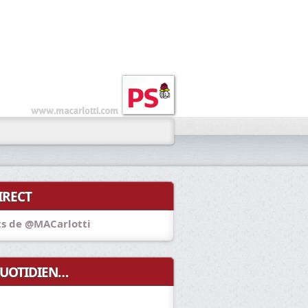
IRECT
s de @MACarlotti
UOTIDIEN…