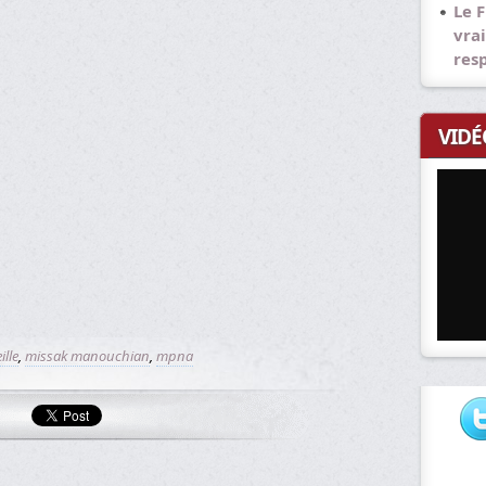
Le F
vrai
res
VIDÉ
ille
,
missak manouchian
,
mpna