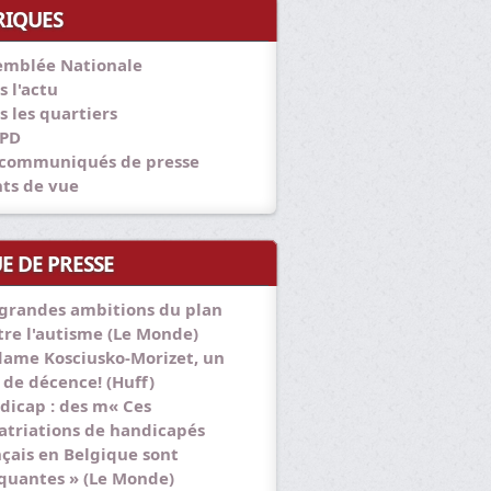
RIQUES
emblée Nationale
s l'actu
s les quartiers
PD
 communiqués de presse
nts de vue
E DE PRESSE
 grandes ambitions du plan
tre l'autisme (Le Monde)
ame Kosciusko-Morizet, un
 de décence! (Huff)
dicap : des m« Ces
atriations de handicapés
nçais en Belgique sont
quantes » (Le Monde)