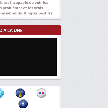
N est incapable de voir les
s problèmes et les vrais
ponsables (huffingtonpost.fr)
O À LA UNE