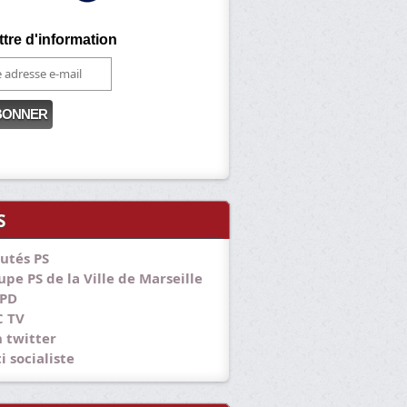
ttre d'information
S
utés PS
pe PS de la Ville de Marseille
PD
 TV
 twitter
i socialiste