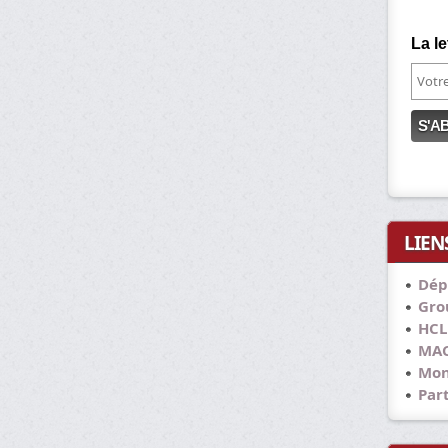
La le
LIEN
Dép
Grou
HCL
MAC
Mon
Part