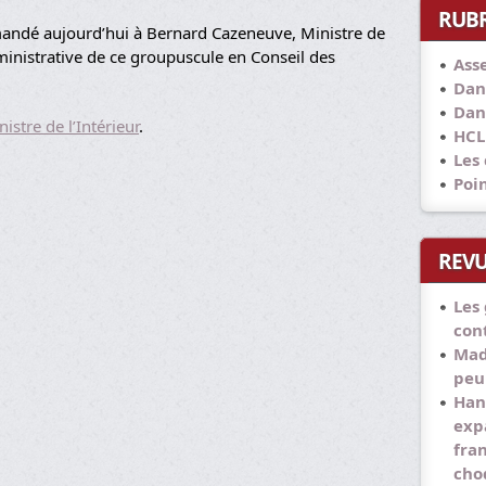
RUB
emandé aujourd’hui à Bernard Cazeneuve, Ministre de
administrative de ce groupuscule en Conseil des
Ass
Dan
Dan
istre de l’Intérieur
.
HCL
Les
Poi
REVU
Les
con
Mad
peu
Han
exp
fra
cho