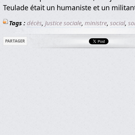
Teulade était un humaniste et un militant
Tags :
décès
,
Justice sociale
,
ministre
,
social
,
so
PARTAGER