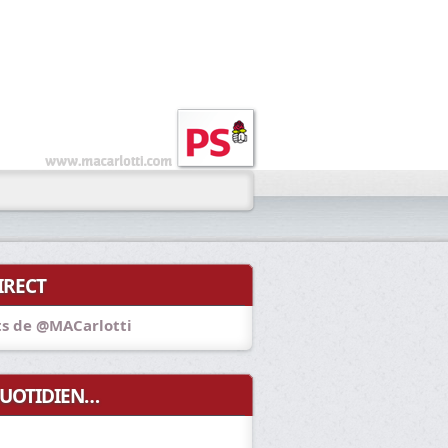
IRECT
s de @MACarlotti
UOTIDIEN…