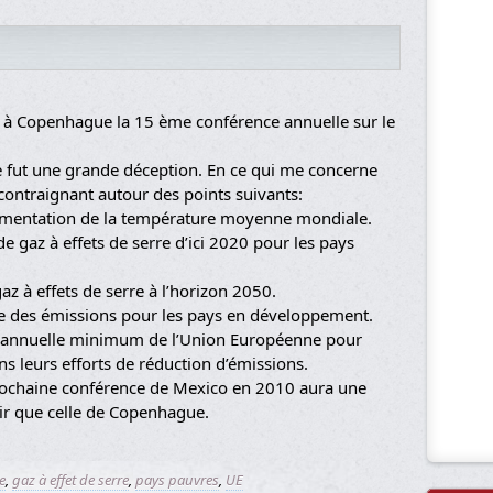
é à Copenhague la 15 ème conférence annuelle sur le
e fut une grande déception. En ce qui me concerne
 contraignant autour des points suivants:
mentation de la température moyenne mondiale.
e gaz à effets de serre d’ici 2020 pour les pays
z à effets de serre à l’horizon 2050.
ce des émissions pour les pays en développement.
n annuelle minimum de l’Union Européenne pour
s leurs efforts de réduction d’émissions.
 prochaine conférence de Mexico en 2010 aura une
ir que celle de Copenhague.
e
,
gaz à effet de serre
,
pays pauvres
,
UE