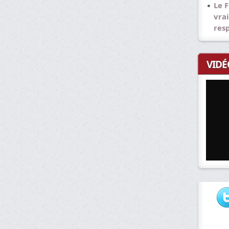
Le F
vrai
res
VIDÉ