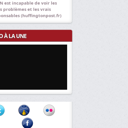
N est incapable de voir les
s problèmes et les vrais
ponsables (huffingtonpost.fr)
O À LA UNE