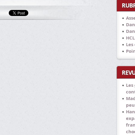
RUB
Ass
Dan
Dan
HCL
Les
Poi
REVU
Les
con
Mad
peu
Han
exp
fra
cho