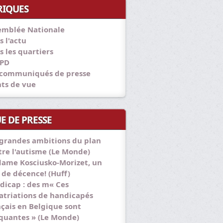
RIQUES
emblée Nationale
s l'actu
s les quartiers
PD
 communiqués de presse
nts de vue
E DE PRESSE
 grandes ambitions du plan
tre l'autisme (Le Monde)
ame Kosciusko-Morizet, un
 de décence! (Huff)
dicap : des m« Ces
atriations de handicapés
nçais en Belgique sont
quantes » (Le Monde)