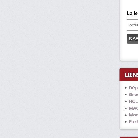
La le
LIEN
Dép
Grou
HCL
MAC
Mon
Part