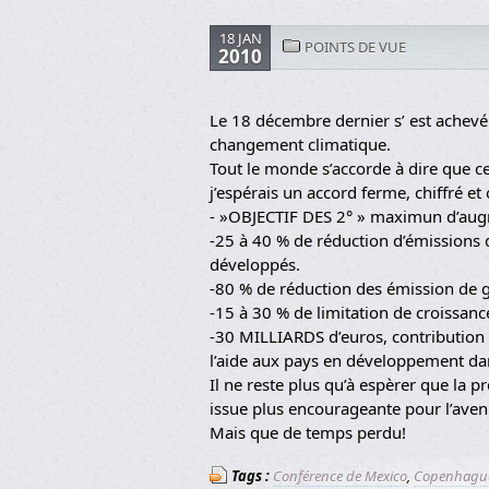
18 JAN
POINTS DE VUE
2010
Le 18 décembre dernier s’ est achev
changement climatique.
Tout le monde s’accorde à dire que c
j’espérais un accord ferme, chiffré et
- »OBJECTIF DES 2° » maximun d’aug
-25 à 40 % de réduction d’émissions d
développés.
-80 % de réduction des émission de ga
-15 à 30 % de limitation de croissan
-30 MILLIARDS d’euros, contributio
l’aide aux pays en développement dan
Il ne reste plus qu’à espèrer que la
issue plus encourageante pour l’aven
Mais que de temps perdu!
Tags :
Conférence de Mexico
,
Copenhagu