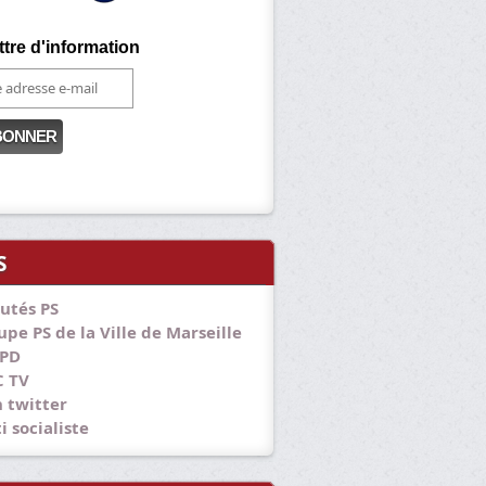
ttre d'information
S
utés PS
pe PS de la Ville de Marseille
PD
 TV
 twitter
i socialiste